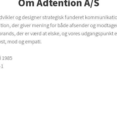
Om Adtention A/S
dvikler og designer strategisk funderet kommunikati
on, der giver mening for både afsender og modtager
brands, der er værd at elske, og vores udgangspunkt er
yst, mod og empati.
i
1985
41