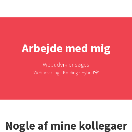
Arbejde med mig
Webudvikler søges
Webudvikling
·
Kolding
·
Hybrid
Nogle af mine kollegaer