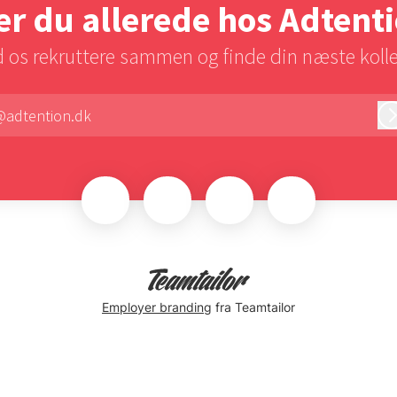
r du allerede hos Adtent
 os rekruttere sammen og finde din næste koll
@adtention.dk
Employer branding
fra Teamtailor