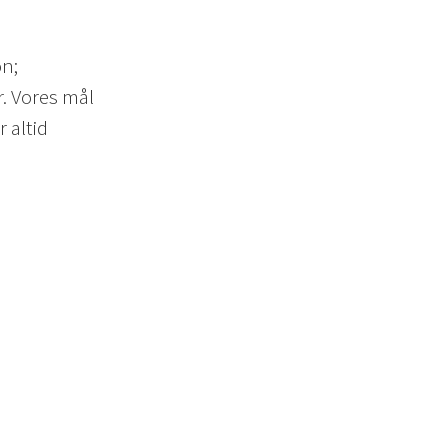
on;
. Vores mål
 altid