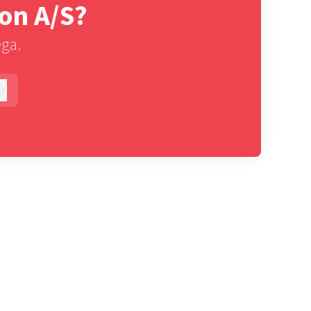
ion A/S?
ega.
Log ind