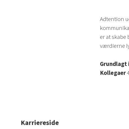
Adtention u
kommunikati
er at skabe 
værdierne l
Grundlagt 
Kollegaer
Karriereside