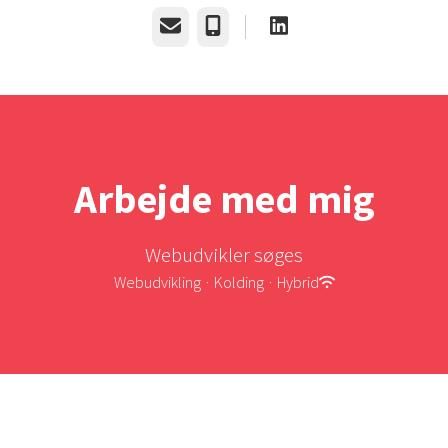
E-mail
Telefon
Arbejde med mig
Webudvikler søges
Webudvikling
·
Kolding
·
Hybrid